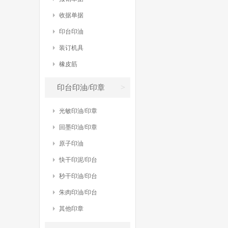
收据单据
印台印油
装订机具
橡皮筋
>
印台印油/印章
光敏印油/印章
回墨印油/印章
原子印油
快干印泥/印台
秒干印油/印台
朱肉印油/印台
其他印章