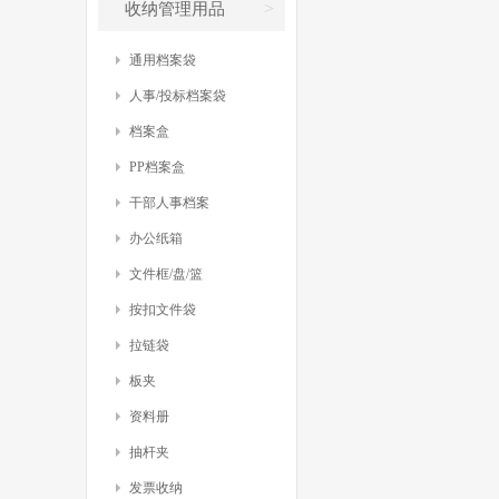
>
收纳管理用品
通用档案袋
人事/投标档案袋
档案盒
PP档案盒
干部人事档案
办公纸箱
文件框/盘/篮
按扣文件袋
拉链袋
板夹
资料册
抽杆夹
发票收纳