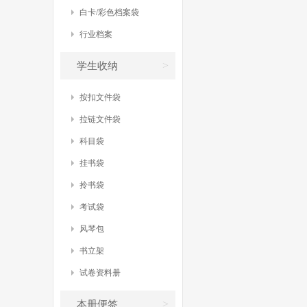
白卡/彩色档案袋
行业档案
>
学生收纳
按扣文件袋
拉链文件袋
科目袋
挂书袋
拎书袋
考试袋
风琴包
书立架
试卷资料册
>
本册便签