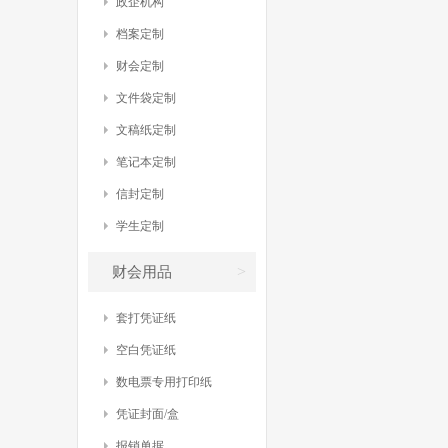
政企机构
档案定制
财会定制
文件袋定制
文稿纸定制
笔记本定制
信封定制
学生定制
>
财会用品
套打凭证纸
空白凭证纸
数电票专用打印纸
凭证封面/盒
报销单据